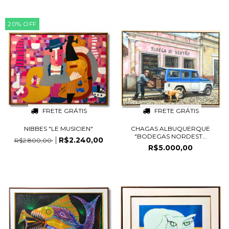
20
%
OFF
FRETE GRÁTIS
FRETE GRÁTIS
NIBBES "LE MUSICIEN"
CHAGAS ALBUQUERQUE
"BODEGAS NORDEST...
R$2.240,00
R$2.800,00
R$5.000,00