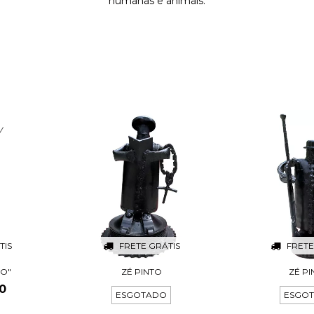
humanas e animais.
TIS
FRETE GRÁTIS
FRETE
TO"
ZÉ PINTO
ZÉ P
0
ESGOTADO
ESGO