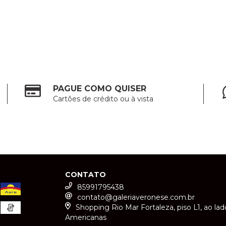
PAGUE COMO QUISER
Cartões de crédito ou à vista
CONTATO
85991795438
contato@galeriaveronese.com.br
Shopping Rio Mar Fortaleza, piso L1, ao lad
Americanas